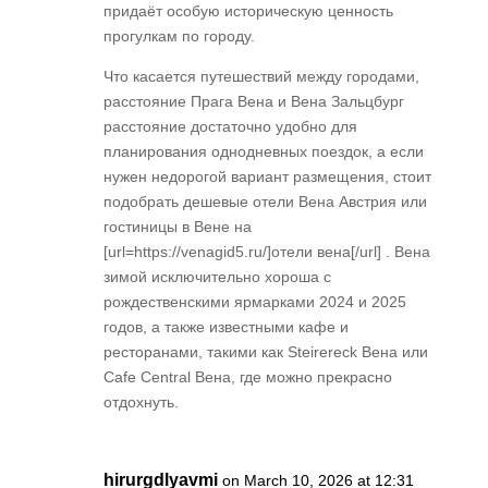
придаёт особую историческую ценность
прогулкам по городу.
Что касается путешествий между городами,
расстояние Прага Вена и Вена Зальцбург
расстояние достаточно удобно для
планирования однодневных поездок, а если
нужен недорогой вариант размещения, стоит
подобрать дешевые отели Вена Австрия или
гостиницы в Вене на
[url=https://venagid5.ru/]отели вена[/url] . Вена
зимой исключительно хороша с
рождественскими ярмарками 2024 и 2025
годов, а также известными кафе и
ресторанами, такими как Steirereck Вена или
Cafe Central Вена, где можно прекрасно
отдохнуть.
hirurgdlyavmi
on March 10, 2026 at 12:31