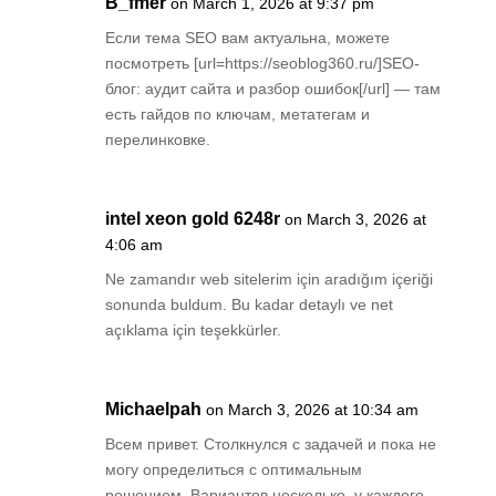
B_fmer
on March 1, 2026 at 9:37 pm
Если тема SEO вам актуальна, можете
посмотреть [url=https://seoblog360.ru/]SEO-
блог: аудит сайта и разбор ошибок[/url] — там
есть гайдов по ключам, метатегам и
перелинковке.
intel xeon gold 6248r
on March 3, 2026 at
4:06 am
Ne zamandır web sitelerim için aradığım içeriği
sonunda buldum. Bu kadar detaylı ve net
açıklama için teşekkürler.
Michaelpah
on March 3, 2026 at 10:34 am
Всем привет. Столкнулся с задачей и пока не
могу определиться с оптимальным
решением. Вариантов несколько, у каждого