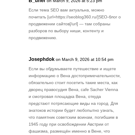
B_uner
on March 9, 2026 at 5:23 pm
Если тема SEO вам актуальна, можно
почитать [url=https://seoblog360.ru/]SEO-блог о
продвижении сайтов[/url] — там собраны
разборов по выбору ниши, контенту и
продвижению.
Josephdok
on March 9, 2026 at 10:54 pm
Если вы обдумываете путешествие и ищете
информацию о Вена достопримечательности,
обязательно стоит посетить такие места, как
дворец правосудия Вена, cafe Sacher Vienna
и смотровая площадка Вена, откуда
предстают потрясающие виды на город. Для
знатоков истории будет любопытно узнать,
что памятник советским воинам, погибшим в
1945 году при освобождении Австрии от
фашизма, размещён именно в Вене, что